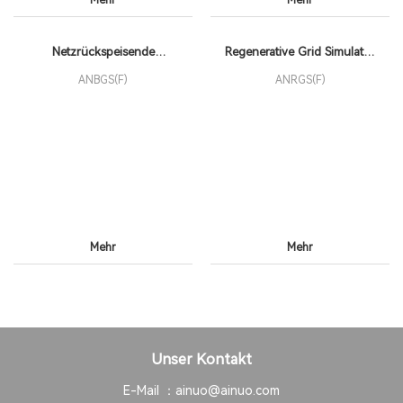
Mehr
Mehr
Netzrückspeisende
Regenerative Grid Simulator
Netzsimulatoren der
AC Power Supply
ANBGS(F)
ANRGS(F)
ANBGS(F)
Mehr
Mehr
Unser Kontakt
E-Mail ：
ainuo@ainuo.com