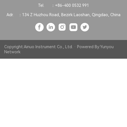
Tel. ：
+86-400 0532 991
Adr. ：
134 Z Huzhou Road, Bezirk Laoshan, Qingdao, China
Copyright:Ainuo Instrument Co., Ltd. · Powered By:
Yunyou
Network