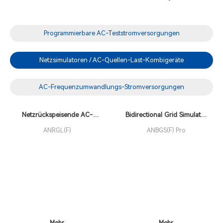
Programmierbare AC-Teststromversorgungen
Netzsimulatoren / AC-Quellen-Last-Kombigeräte
AC-Frequenzumwandlungs-Stromversorgungen
Netzrückspeisende AC-
Bidirectional Grid Simulator
Quellen-Last-Kombigeräte
AC Power Supply
ANRGL(F)
ANBGS(F) Pro
der ANRGL(F)