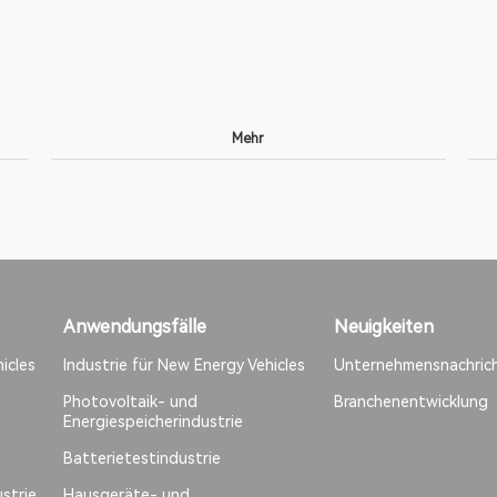
Mehr
Anwendungsfälle
Neuigkeiten
icles
Industrie für New Energy Vehicles
Unternehmensnachric
Photovoltaik- und
Branchenentwicklung
Energiespeicherindustrie
Batterietestindustrie
strie
Hausgeräte- und