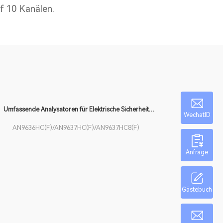
uf 10 Kanälen.
Umfassende Analysatoren für Elektrische Sicherheit
WechatID
AN9636HC(F)
AN9636HC(F)/AN9637HC(F)/AN9637HC8(F)
Anfrage
Gästebuch