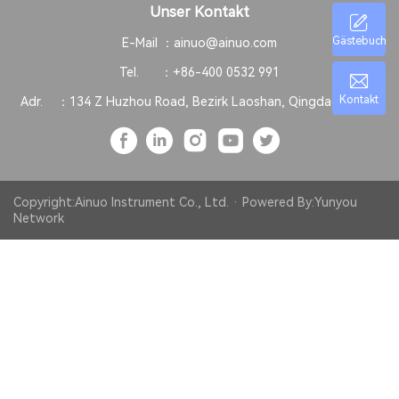
Unser Kontakt
Gästebuch
E-Mail ：
ainuo@ainuo.com
Tel. ：
+86-400 0532 991
Kontakt
Adr. ：
134 Z Huzhou Road, Bezirk Laoshan, Qingdao, China
Copyright:Ainuo Instrument Co., Ltd. · Powered By:
Yunyou
Network