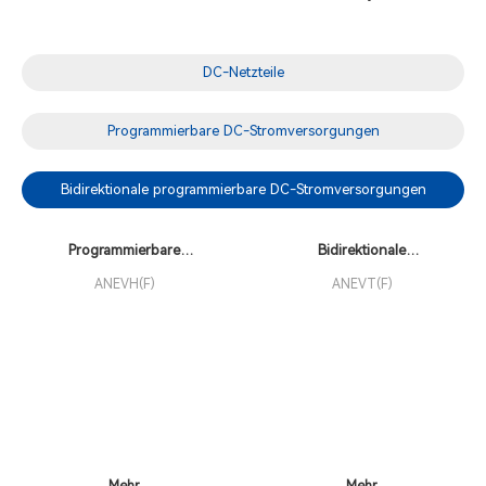
DC-Netzteile
Programmierbare DC-Stromversorgungen
Bidirektionale programmierbare DC-Stromversorgungen
Programmierbare
Bidirektionale
bidirektionale DC-
Hochleistungs-DC-
ANEVH(F)
ANEVT(F)
Stromversorgungen der
Stromversorgungen der
ANEVH(F)
ANEVT(F)