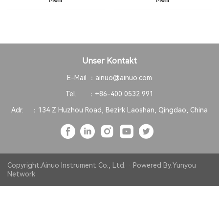
Mehr
Mehr
Unser Kontakt
E-Mail ：
ainuo@ainuo.com
Tel. ：
+86-400 0532 991
Adr. ：
134 Z Huzhou Road, Bezirk Laoshan, Qingdao, China
Copyright:Ainuo Instrument Co., Ltd. · Powered By:
Yunyou
Network