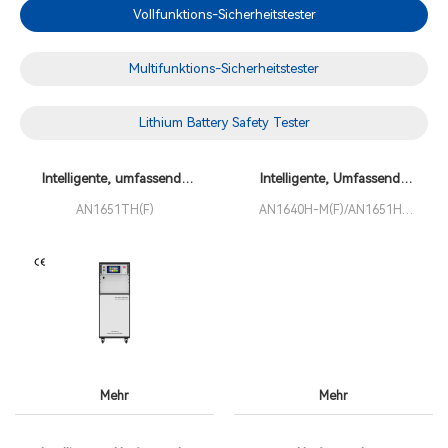
Vollfunktions-Sicherheitstester
Multifunktions-Sicherheitstester
Lithium Battery Safety Tester
Intelligente, umfassende
Intelligente, Umfassende
Sicherheitsanalysatoren der
Sicherheitsanalysatoren
AN1651TH(F)
AN1640H-M(F)/AN1651H-
Serie AN1651TH(F)
M(F)/1620H-M(F)
Mehr
Mehr