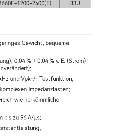
660E-1200-2400(F)
33U
 geringes Gewicht, bequeme
ng), 0,04 % + 0,04 % v. E. (Strom)
unverändert);
 kHz und Vpk+/- Testfunktion;
d komplexen Impedanzlasten;
ereich wie herkömmliche
 bis zu 96 A/μs;
onstantleistung,