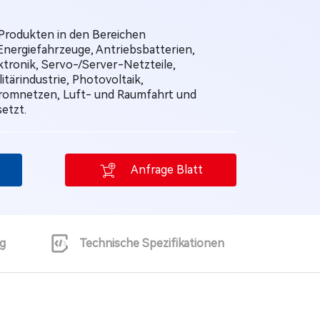
 Produkten in den Bereichen
Energiefahrzeuge, Antriebsbatterien,
ktronik, Servo-/Server-Netzteile,
ärindustrie, Photovoltaik,
tromnetzen, Luft- und Raumfahrt und
etzt.
Anfrage Blatt
g
Technische Spezifikationen