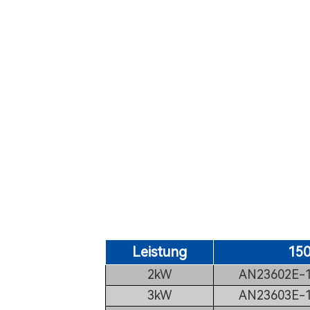
Leistung
15
2kW
AN23602E-1
3kW
AN23603E-1