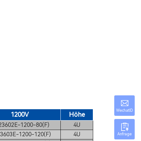
WechatID
1200V
Höhe
3602E-1200-80(F)
4U
3603E-1200-120(F)
4U
Anfrage