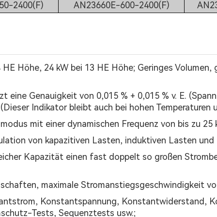
50-2400(F)
AN23660E-600-2400(F)
AN23
4 HE Höhe, 24 kW bei 13 HE Höhe; Geringes Volumen,
t eine Genauigkeit von 0,015 % + 0,015 % v. E. (Spannu
) (Dieser Indikator bleibt auch bei hohen Temperaturen 
ehmodus mit einer dynamischen Frequenz von bis zu 25
ulation von kapazitiven Lasten, induktiven Lasten un
leicher Kapazität einen fast doppelt so großen Stromb
chaften, maximale Stromanstiegsgeschwindigkeit von
tantstrom, Konstantspannung, Konstantwiderstand, K
mschutz-Tests, Sequenztests usw.;