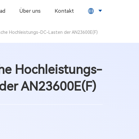
ad
Über uns
Kontakt
ische Hochleistungs-DC-Lasten der AN23600E(F)
che Hochleistungs-
der AN23600E(F)