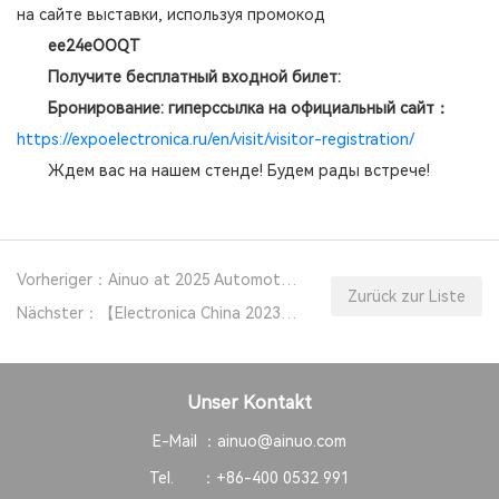
на сайте выставки, используя промокод
ee24eOOQT
Получите бесплатный входной билет:
Бронирование: гиперссылка на официальный сайт：
https://expoelectronica.ru/en/visit/visitor-registration/
Ждем вас на нашем стенде! Будем рады встрече!
Vorheriger：Ainuo at 2025 Automotive Testing Expo Europe
Zurück zur Liste
Nächster：【Electronica China 2023】 — Return With a Rewarding！
Unser Kontakt
E-Mail ：
ainuo@ainuo.com
Tel. ：
+86-400 0532 991