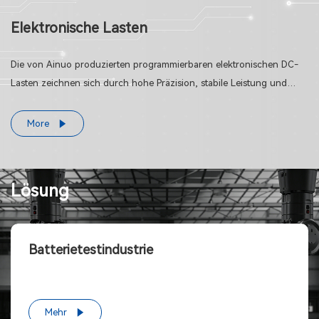
Elektronische Lasten
Die von Ainuo produzierten programmierbaren elektronischen DC-
Lasten zeichnen sich durch hohe Präzision, stabile Leistung und
schnelle Testgeschwindigkeiten aus und erfüllen die
Testanforderungen von Branchen wie Schaltnetzteilen, Batterien und
More
Halbleiterelektronik.
Lösung
Batterietestindustrie
Mehr