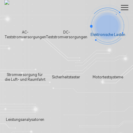
Testlösungen für die neue Energiewirtschaft
Mehr lesen
AC-
DC-
Elektronische Lasten
Teststromversorgungen
Teststromversorgungen
Stromversorgung für 
Sicherheitstester 
Motortestsysteme
die Luft- und Raumfahrt
Leistungsanalysatoren