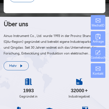
Über uns
WechatID
Ainuo Instrument Co., Ltd. wurde 1993 in der Provinz Shandong
Anfrage
(Qilu-Region) gegründet und betreibt eigene Industrieparks in Jinan
und Qingdao. Seit 30 Jahren widmet sich das Unternehmen der
Forschung, Entwicklung und Produktion von elektrischen
Gästebuch
Messgeräten, Teststromversorgungen und
Spezialstromversorgungen. Das Unternehmen legt seit vielen Jahren
Mehr
großen Wert auf wissenschaftliche und technologische Innovationen
Kontakt
und wurde mit zahlreichen Titeln ausgezeichnet, darunter
„Nationales High-Tech-Unternehmen“, „Spezialisiertes und
innovatives KMU der Provinz Shandong“, sowie mehrere
1993
32000
+
Auszeichnungen der Stadt Qingdao für wirtschaftliches Potenzial
Gegründet in
Industriegebiet
und Technologieentwicklung. Darüber hinaus nimmt Ainuo
Instrument seine soziale Verantwortung als Unternehmen stets ernst.